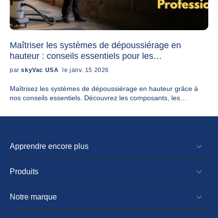
Maîtriser les systèmes de dépoussiérage en
hauteur : conseils essentiels pour les
professionnels
par
skyVac USA
le janv. 15 2026
Maîtrisez les systèmes de dépoussiérage en hauteur grâce à
nos conseils essentiels. Découvrez les composants, les
méthodes de sélection et les meilleures pratiques pour les
professionnels. Bénéficiez de conseils d'experts !
Apprendre encore plus
Produits
Notre marque