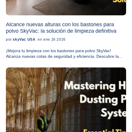
Alcance nuevas alturas con los bastones para
polvo SkyVac: la solución de limpieza definitiva
por
skyVac USA
en ene 26 2026
¡Mejora tu limpieza con los bastones para polvo SkyVac!
Alcanza nuevas cotas de seguridad y eficiencia. Descubre la
solución definitiva para todas tus necesidades de limpieza de
alto nivel.